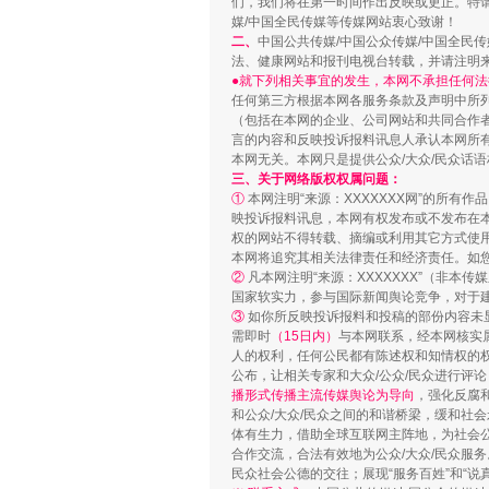
们，我们将在第一时间作出反映或更正。特
媒/中国全民传媒等传媒网站衷心致谢！
二、
中国公共传媒/中国公众传媒/中国全民
法、健康网站和报刊电视台转载，并请注明
●就下列相关事宜的发生，本网不承担任何法
任何第三方根据本网各服务条款及声明中所
（包括在本网的企业、公司网站和共同合作
言的内容和反映投诉报料讯息人承认本网所
本网无关。本网只是提供公众/大众/民众话
三、关于网络版权权属问题：
①
本网注明“来源：XXXXXXX网”的所有
映投诉报料讯息，本网有权发布或不发布在
权的网站不得转载、摘编或利用其它方式使用
本网将追究其相关法律责任和经济责任。如
②
凡本网注明“来源：XXXXXXX”（非
国家软实力，参与国际新闻舆论竞争，对于建
③
如你所反映投诉报料和投稿的部份内容未
需即时
（15日内）
与本网联系，经本网核实
人的权利，任何公民都有陈述权和知情权的
公布，让相关专家和大众/公众/民众进行评
播形式传播主流传媒舆论为导向
，强化反腐
和公众/大众/民众之间的和谐桥梁，缓和社
体有生力，借助全球互联网主阵地，为社会公
合作交流，合法有效地为公众/大众/民众服务
民众社会公德的交往；展现“服务百姓”和“说