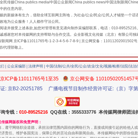
a publics media/中国公众新闻China publics news/中国法制新闻Chinese
中的任意内容。
的新媒体有生力，借助全球互联网主阵地，为社会/公众/民众/公民人才铺垫一个话语
效地为公众服务！人人都作守法公民。
读并接受上述条款,如您对管理有意见请向制作采编部联系，电话：010-895252
诚感谢您对本传媒网的支持帮助与合作交流。众全影视文化传媒（北京）有限公司独家
网 京ICP备11011765号-1-2-3-4-5-6-7-8-9 | 京公网安备：11011202001502
部/代理部敬上。
我们
|
公众采编部
|
法律声明
| 中国/法制/公共/全民/公众/农业/文化/视频/检察/法院/法治
京ICP备11011765号1至35
京公网安备 11010502051457
证: 京B2-20251785
广播电视节目制作经营许可证:（京）字第3
咨询专线：
010-89525216
QQ在线：3555333776 本传媒网律师团
民传媒网版权和免责声明：
德，遵守网络职业道德，承担法律范围内因你的网络行为，直接或间接引起的给他人或
经济责任。维护各国宪法，保障公民的言论自由和新闻自由。本传媒网站中的部份信息