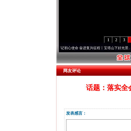
1
2
3
频]
永葆“两个先锋队”本色
·[视频]
牢记初心使命 奋进复兴征程丨宝塔山下好光景..
·[视频
网友评论
话题：落实全
发表感言：