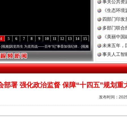
事关公共资
《生态环境
读
四部门印发
多部门联合
《美丽中国
4
5
6
7
8
9
10
11
12
13
14
15
未来五年，
]
因党而生 为党而战——百年“纪”事⑧加强纪律..
·[视频]
牢记初心使命 奋进复兴征程丨“
事关人工智
会部署 强化政治监督 保障“十四五”规划重
发布时间：2025-