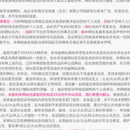
请来函来电说明本网站提供内容系本人或法人版权所有，网站有权先行撤除，以保护版
传媒等传媒网站，由众全影视文化传媒（北京）有限公司独家协办发布广告。欢迎合法
来源，并可添加相应链接。
律责任：⑴
本网根据法律规定或相关政府的要求提供您的个人信息；
⑵
由于您将个人
列明的情况使用您的个人信息，由此所产生的纠纷责任；
⑷
任何由于黑客攻击、电脑病
者的网站在内）；
⑸
因不可抗拒导致的任何事态后果；
⑹
本网在各服务条款及声明中列
有条款方可留言和反映投诉报料等讯息投稿，其证明你已经阅读本网条款并承担一切因
语权平台。本网根据各国新法律和国际互联网有关规定将不定期更新本声明。
作品，版权均属于XXXXXXX网所有。本传媒网站拥有管理笔名和代表某些合作伙伴在
本网及本网所属网站的一切权力。你在本传媒网站留言板发表的评论和投稿，本网站有
本网上述作品。已经本网授权使用作品的单位或网站，应在授权范围内使用，并注明“来
您对管理有意见，请向留言板管理员或向本传媒网站反映。
本传媒系列网站）的作品，均转载自其它媒体，转载目的在于传递更多信息，宣传各国的
设创新型国家、建设和谐社会、和谐世界都具有重大的现实意义；公众/大众/民众勇
显示，因涉及相关法律法规或不文明用语，请谅解！如因被反映投诉报料和投稿的部
属实，有权先行撤除或暂时屏蔽。注：被反映投诉举报或报料的个人或单位，本网根
权利，
在收到本网短信或电话告知后15日内不作出回应，我们将视为默认。
根据投诉
论，或将被反映投诉举报的内容转至所涉相关部门领导。未加盖公章，并不代表本网赞
和公众/大众/民众监督，实为各国和平发展营造良好舆论氛围。通过中国公共传媒/中国
会矛盾，促进社会发展，最终实现政府、媒体、公众/大众/民众三者的和谐统一。本传
众/大众/民众人才铺垫一个平台，促进国际之间公众/大众/民众对社会公共意识、法
。本网站以互联网网络信息传媒为主，全面贴近公众/大众/民众的日常生活事实，维护公
真话、重实事”的公众/大众/民众信息现实。