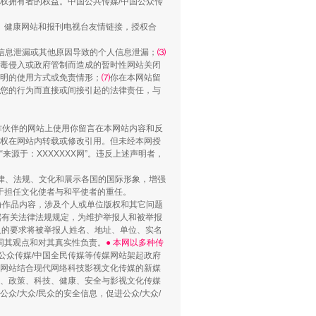
权拥有者的权益。中国公共传媒/中国公众传
、健康网站和报刊电视台友情链接，授权合
信息泄漏或其他原因导致的个人信息泄漏；
⑶
毒侵入或政府管制而造成的暂时性网站关闭
明的使用方式或免责情形；
⑺
你在本网站留
您的行为而直接或间接引起的法律责任，与
合作伙伴的网站上使用你留言在本网站内容和反
权在网站内转载或修改引用。但未经本网授
源于：XXXXXXX网”。违反上述声明者，
法律、法规、文化和展示各国的国际形象，增强
于担任文化使者与和平使者的重任。
份作品内容，涉及个人或单位版权和其它问题
据有关法律法规规定，为维护举报人和被举报
人的要求将被举报人姓名、地址、单位、实名
同其观点和对其真实性负责。
● 本网以多种传
公众传媒/中国全民传媒等传媒网站架起政府
媒网站结合现代网络科技影视文化传媒的新媒
律、政策、科技、健康、安全与影视文化传媒
众/大众/民众的安全信息，促进公众/大众/