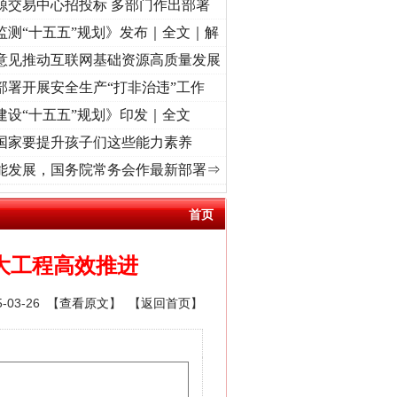
源交易中心招投标 多部门作出部署
监测“十五五”规划》发布｜全文｜解
意见推动互联网基础资源高质量发展
部署开展安全生产“打非治违”工作
建设“十五五”规划》印发｜全文
国家要提升孩子们这些能力素养
转折之城”激荡..
·[视频]
牢记初心使命 奋进复兴征程丨红船起航处 潮起..
·[视频]
一首歌
能发展，国务院常务会作最新部署⇒
首页
大工程高效推进
03-26 【
查看原文
】 【
返回首页
】