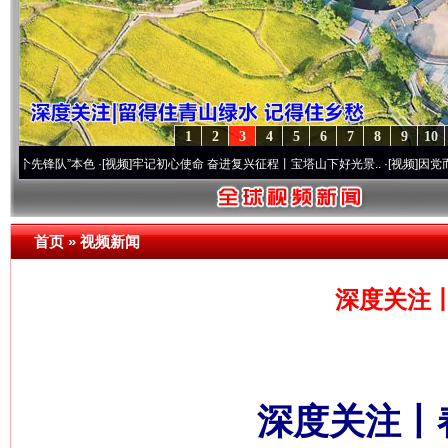
1
2
3
4
5
6
7
8
9
10
”本色
·[视频]
牢记初心使命 奋进复兴征程丨宝塔山下好光景..
·[视频]
因党而生 为党而战
首页
»
视频新闻
深度关注
深度关注丨