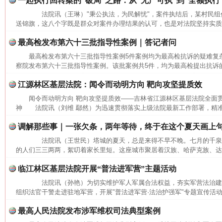
一起执行回转案的“破局”之路：从“无产可执”到“全额执行
法院讯（王琳）"秉公执法，为民解忧"，案件执结后，某村民组
送锦旗，这八个字既是群众对案件办理结果的认可，也是对法院坚持实质化
最高检发布第六十三批指导性案例｜答记者问
最高检发布第六十三批指导性案例5件案例均为最高检抗诉的疑难
察院发布第六十三批指导性案例。该批案例共5件，均为最高检提出抗诉的
江源林区基层法院：闻令而动明方向 靶向攻坚提质效
闻令而动明方向 靶向攻坚提质效——吉林省江源林区基层法院全面
神 法院讯（刘维 鄢然）为迅速贯彻落实上级法院最新工作部署，精准
调解那些事｜一张欠条，两年等待，终于在这个夏天画上
法院讯（王世民）塔城的夏天，总是来得不早不晚。七月的千泉
的人们三三两两，絮叨着家长里短。这座城市聚居着汉族、哈萨克族、达斡
临江林区基层法院开展“普法进军营”主题活动
法院讯（孙艳）为切实维护军人军属合法权益，夯实军营法治建
组织法官干警走进驻地军营，开展"普法进军营·法治护强军"专题宣传活动
最高人民法院发布涉军维权司法典型案例