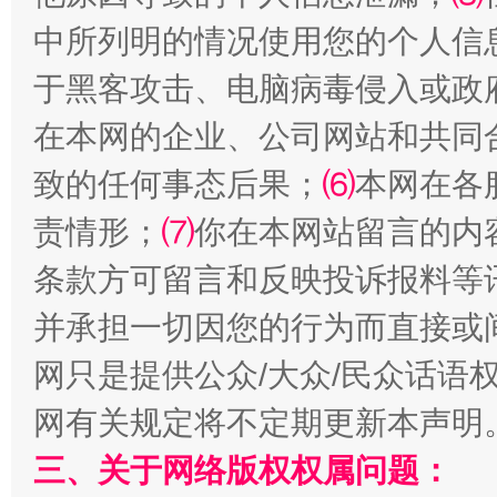
中所列明的情况使用您的个人信
于黑客攻击、电脑病毒侵入或政
在本网的企业、公司网站和共同
致的任何事态后果；
⑹
本网在各
责情形；
⑺
你在本网站留言的内
条款方可留言和反映投诉报料等
解纷+调解+退费，一次搞定
并承担一切因您的行为而直接或
网只是提供公众/大众/民众话语
网有关规定将不定期更新本声明
三、关于网络版权权属问题：