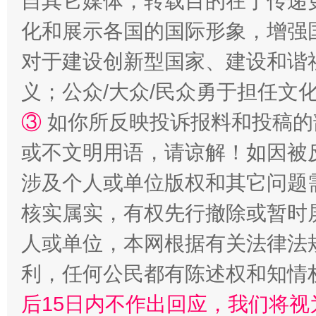
自其它媒体，转载目的在于传递
化和展示各国的国际形象，增强
对于建设创新型国家、建设和谐
义；公众/大众/民众勇于担任文
招工难、用工荒背后
③
如你所反映投诉报料和投稿的
或不文明用语，请谅解！如因被
涉及个人或单位版权和其它问题
核实属实，有权先行撤除或暂时
人或单位，本网根据有关法律法
利，任何公民都有陈述权和知情
网上购药对药下症？
后15日内不作出回应，我们将视