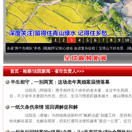
1
2
3
4
5
6
7
8
9
10
葆“两个先锋队”本色
·[视频]
牢记初心使命 奋进复兴征程丨宝塔山下好光景..
·[视频]
因党
首页
- 检察/法院新闻 -
省市负责人>>>
半生相守，一别两宽：这场老年离婚案温情落幕
法院讯（阿丽亚）携手相伴五十余年的老夫妻，走过半生风雨，
后，不少老年夫妻因为作息、想法、生活习惯差距越来越大，难以继续共同
一纸欠条伤亲情 巡回调解促和解
法院讯（蔡敏）为持续推进新时代"枫桥法庭"创建工作，坚持和发
纷化解在基层、化解在萌芽，切实打通司法便民服务"最后一公里"。近日，