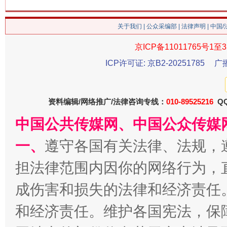
关于我们
|
公众采编部
|
法律声明
| 中国
今
京ICP备11011765号1至3
在谋一域中谋全局
ICP许可证: 京B2-20251785
广
资料编辑/网络推广/法律咨询专线：
010-89525216
QQ
中国公共传媒网、中国公众传媒
一、
遵守各国有关法律、法规，
担法律范围内因你的网络行为，
习近平的博鳌关键词
成伤害和损失的法律和经济责任
魏明亮
和经济责任。维护各国宪法，保