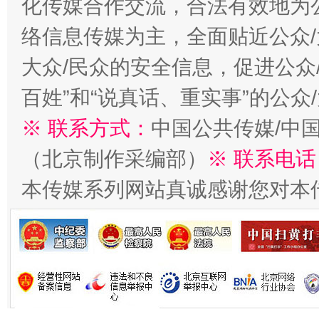
化传媒合作交流，合法有效地为公
络信息传媒为主，全面贴近公众/
今
在谋一域中谋全局
大众/民众的安全信息，促进公众
百姓”和“说真话、重实事”的公众
※ 联系方式：
中国公共传媒/中
（北京制作采编部）
※ 联系电话
本传媒系列网站真诚感谢您对本
习近平的博鳌关键词
魏明亮