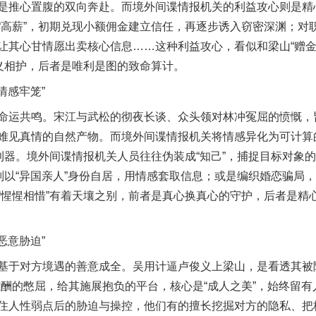
是推心置腹的双向奔赴。而境外间谍情报机关的利益攻心则是精
“高薪”，初期兑现小额佣金建立信任，再逐步诱入窃密深渊；对职
让其心甘情愿出卖核心信息……这种利益攻心，看似和梁山“赠金
情义相护，后者是唯利是图的致命算计。
情感牢笼”
茶叶“炒上天”
运共鸣。宋江与武松的彻夜长谈、众头领对林冲冤屈的愤慨，
难见真情的自然产物。而境外间谍情报机关将情感异化为可计算
的利器。境外间谍情报机关人员往往伪装成“知己”，捕捉目标对象
生则以“异国亲人”身份自居，用情感套取信息；或是编织婚恋骗局
“惺惺相惜”有着天壤之别，前者是真心换真心的守护，后者是精
恶意胁迫”
于对方境遇的善意成全。吴用计逼卢俊义上梁山，是看透其被陷
谢谢有你温暖了四季
难酬的憋屈，给其施展抱负的平台，核心是“成人之美”，始终留
住人性弱点后的胁迫与操控，他们有的擅长挖掘对方的隐私、把柄