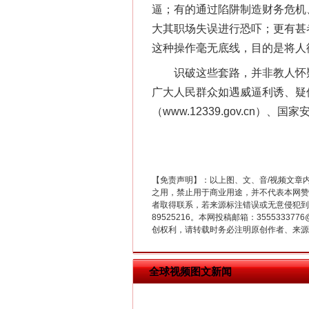
逼；有的通过陷阱制造财务危机
大其职场失误进行恐吓；更有甚
这种操作毫无底线，目的是将人
识破这些套路，并非教人怀疑
广大人民群众如遇威逼利诱、疑
（www.12339.gov.c
在谋一域中谋全局
【免责声明】：以上图、文、音/视频文章
之用，禁止用于商业用途，并不代表本网赞
者取得联系，若来源标注错误或无意侵犯到您的
89525216。本网投稿邮箱：355533
创权利，请转载时务必注明原创作者、来源：
全球视频图文新闻