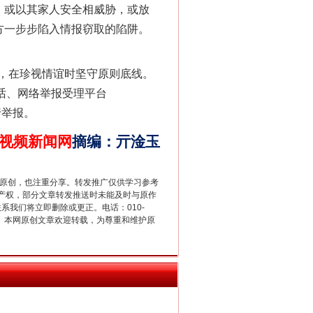
，或以其家人安全相威胁，或放
方一步步陷入情报窃取的陷阱。
，在珍视情谊时坚守原则底线。
话、网络举报受理平台
行举报。
视频新闻网
摘编
：
亓淦玉
新中国诞生的见证
重原创，也注重分享。转发推广仅供学习参考
产权，部分文章转发推送时未能及时与原作
联系我们将立即删除或更正。电话：010-
2 1号。本网原创文章欢迎转载，为尊重和维护原