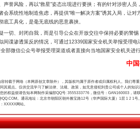
、声誉风险，再以“救星”姿态出现进行要挟；有的针对涉密人员
者会系统性地制造焦虑，再提供“唯一解决方案”诱其入局，让对
彻底工具化，是毫无底线的恶意裹挟。
一切、封闭自我，而是引导公众在开放交往中保持必要的警惕
似间谍渗透策反的情况，可通过12339国家安全机关举报受理电
n）、国家安全部微信公众号举报受理渠道或者直接向当地国家安全机关进
中国
今年投资意愿榜揭晓
内容转载于网络（本网原创文章除外），其版权均属于原作者或归属权利人。我们尊
同其观点。仅供交流学习了解法律、法规、政策，如无意侵犯到贵公司或个人的知识
权益烦请告知本网制作采编部QQ号: 3555333776，微信号：GAN160003，请
3776@QQ.COM。通讯地址：北京市朝阳区朝外雅宝路12号（华声国际大厦）1层 1 
XXXXX网站。