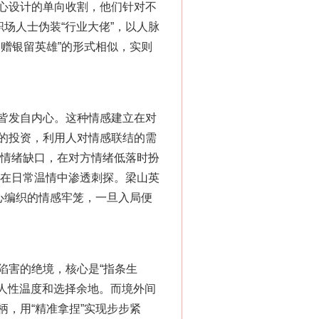
心设计的单向收割，他们针对不
场人士伪装“行业大佬”，以人脉
赠银留英雄”的形式相似，实则
“神药”背后的真相
皆发自内心。这种情感建立在对
的投资，利用人对情感联结的需
的情绪缺口，在对方情绪低落时扮
，在日常温情中渗透刺探。梁山英
心编织的情感牢笼，一旦入局便
害的绝境，核心是“指条生
法官巧妙执行解纠纷
有人性温度和选择余地。而境外间
，用“精准拿捏”实现步步紧