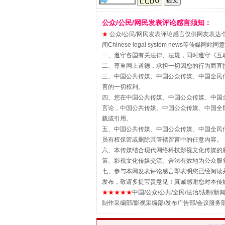
公众/公民/网民发表评论感言须知：
★
公众/公民/网民发表评论感言仅供网友表达个人看法
闻Chinese legal system new
一、遵守各国有关法律、法规，同时遵守《
互
揭批美国五大"原罪"
二、尊重网上道德，承担一切因您的行为而直
三、中国公共传媒、中国公众传媒、中国全民传媒China 
言的一切权利。
四、您在中国公共传媒、中国公众传媒、中国全民传媒Chin
言论，中国公共传媒、中国公众传媒、中国全民传媒China
载或引用。
五、中国公共传媒、中国公众传媒、中国全民传媒China 
员有权保留或删除其管辖留言中的任意内容。
六、本传媒结合现代网络科技影视文化传媒的新
策、影视文化传媒交流。合法有效地为公众服
七、参与本网发表评论感言即表明您已经阅读并
发布，敬请多提宝贵意见！真诚感谢您对本传
★★★★★
中国/公众/公共/全民/法治/法制/新闻
解纷+调解+退费，一次搞定
制作采编部/影视采编部/发布广告部/会议服务