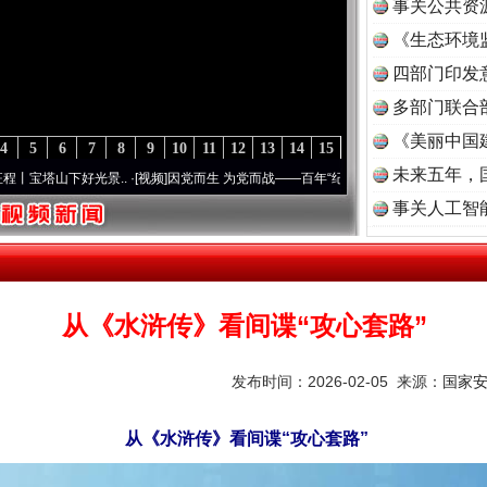
事关公共资
《生态环境
读
四部门印发
多部门联合
《美丽中国
4
5
6
7
8
9
10
11
12
13
14
15
未来五年，
下好光景..
·[视频]
因党而生 为党而战——百年“纪”事⑧加强纪律..
·[视频]
牢记初心使命 
事关人工智
从《水浒传》看间谍“攻心套路”
发布时间：2026-02-05 来源：
国家
从《水浒传》看间谍“攻心套路”