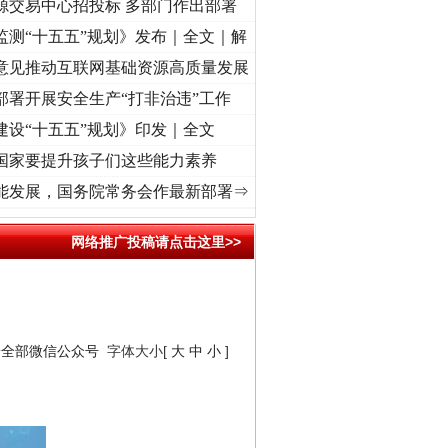
源交易中心招投标 多部门作出部署
监测“十五五”规划》发布｜全文｜解
意见推动互联网基础资源高质量发展
部署开展安全生产“打非治违”工作
建设“十五五”规划》印发｜全文
国家要提升孩子们这些能力素养
奋进复兴征程丨“转折之城”激荡..
·[视频]
牢记初心使命 奋进复兴征程丨红船起航处 潮起
能发展，国务院常务会作最新部署⇒
网络推广投稿请点击这里>>
安全部微信公众号
字体大小[
大
中
小
]