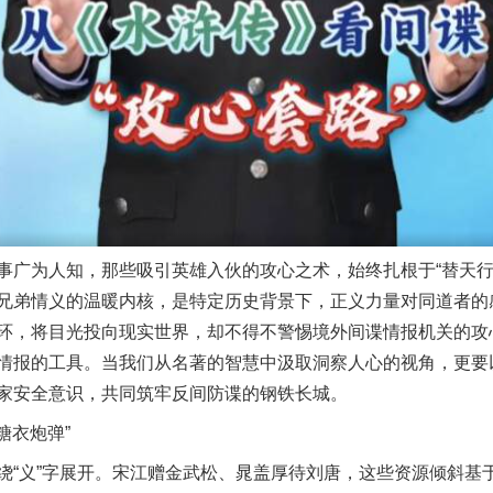
为人知，那些吸引英雄入伙的攻心之术，始终扎根于“替天行道
兄弟情义的温暖内核，是特定历史背景下，正义力量对同道者的
环，将目光投向现实世界，却不得不警惕境外间谍情报机关的攻
情报的工具。当我们从名著的智慧中汲取洞察人心的视角，更要
家安全意识，共同筑牢反间防谍的钢铁长城。
糖衣炮弹”
义”字展开。宋江赠金武松、晁盖厚待刘唐，这些资源倾斜基