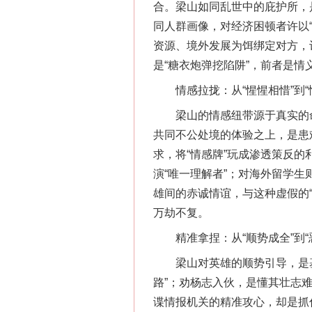
合。梁山如同乱世中的庇护所，
同人群画像，对经济困顿者许以
资源、境外发展为饵绑定对方，
是“糖衣炮弹挖陷阱”，前者是
情感拉拢：从“惺惺相惜”到“
网上购药对药下症？
梁山的情感纽带源于真实的命
共同不公处境的体验之上，是患
求，将“情感牌”玩成渗透策反
演“唯一理解者”；对海外留学
雄间的赤诚情谊，与这种虚假的
万劫不复。
精准拿捏：从“顺势成全”到“
梁山对英雄的顺势引导，是基
这是一记警钟！
路”；劝杨志入伙，是懂其壮志
谍情报机关的精准攻心，却是抓