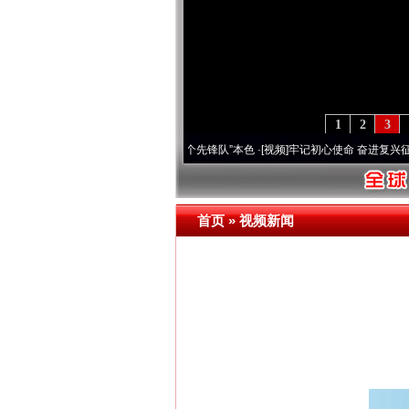
1
2
3
变雪域高原..
·[视频]
永葆“两个先锋队”本色
·[视频]
牢记初心使命 奋进复兴征程丨宝塔山
首页
»
视频新闻