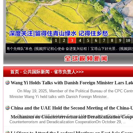
1
2
3
4
5
6
7
8
9
10
个先锋队”本色
·[视频]
牢记初心使命 奋进复兴征程丨宝塔山下好光景..
·[视频]
因党而生 
首页
- 公共国际新闻 -
省市负责人>>>
Wang Yi Holds Talks with Danish Foreign Minister Lars L
On May 19, 2025, Member of the Political Bureau of the CPC Cent
Minister Wang Yi held talks with Danish Foreign Minister..
China and the UAE Hold the Second Meeting of the China-
China and the UAE Hold the Second Meeting of the China-UAE Co
Mechanism on Counterterrorism and Deradicalization Coop
Counterterrorism and Deradicalization CooperationOn October 29, ..