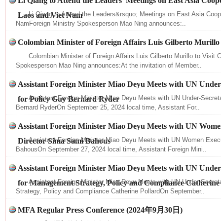
Li Qiang to Attend the Leaders’ Meetings on East Asia Coope
Li Qiang to Attend the Leaders&rsquo; Meetings on East Asia Coope
Laos and Viet Nam
NamForeign Ministry Spokesperson Mao Ning announces:..
Colombian Minister of Foreign Affairs Luis Gilberto Murillo 
Colombian Minister of Foreign Affairs Luis Gilberto Murillo to Visit 
Spokesperson Mao Ning announces:At the invitation of Member..
Assistant Foreign Minister Miao Deyu Meets with UN Under
Assistant Foreign Minister Miao Deyu Meets with UN Under-Secreta
for Policy Guy Bernard Ryder
Bernard RyderOn September 25, 2024 local time, Assistant For..
Assistant Foreign Minister Miao Deyu Meets with UN Wome
Assistant Foreign Minister Miao Deyu Meets with UN Women Execu
Director Sima Sami Bahous
BahousOn September 27, 2024 local time, Assistant Foreign Mini..
Assistant Foreign Minister Miao Deyu Meets with UN Under
网上购药对药下症？
Assistant Foreign Minister Miao Deyu Meets with UN Under-Secre
for Management Strategy, Policy and Compliance Catherine
Strategy, Policy and Compliance Catherine PollardOn September..
MFA Regular Press Conference (2024年9月30日)