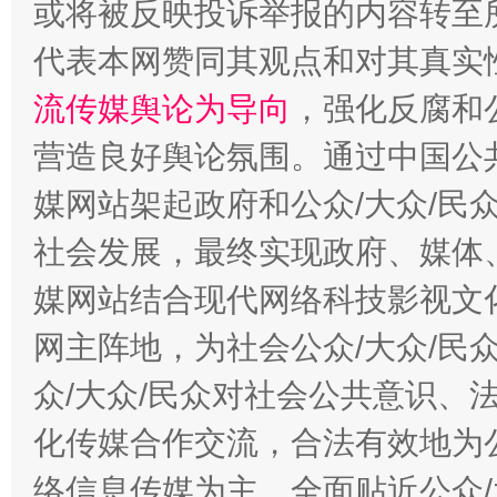
或将被反映投诉举报的内容转至
代表本网赞同其观点和对其真实
流传媒舆论为导向
，强化反腐和
这是一记警钟！
谢
营造良好舆论氛围。通过中国公共
媒网站架起政府和公众/大众/民
社会发展，最终实现政府、媒体、
媒网站结合现代网络科技影视文
网主阵地，为社会公众/大众/民
众/大众/民众对社会公共意识、
今
化传媒合作交流，合法有效地为公
在谋一域中谋全局
络信息传媒为主，全面贴近公众/