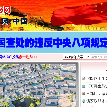
>
网络推广投稿
点击进入>>>
《医疗卫生
《可再生能
三部门：做
促家政服务