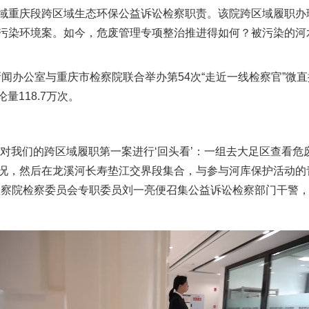
域重庆段跨区域生态环保公益诉讼检察职责。该院跨区域履职办理
污染环境案。如今，危废管理专项整治推进得如何？被污染的河
办公室与重庆市检察院联合举办第54次“走近一线检察官”微直
量118.7万次。
，对我们的跨区域履职第一案进行‘回头看’：一组去大足区查看
况，然后在龙溪河长寿垫江交界段集合，与参与河库保护活动的青
检察院检察委员会专职委员刘一亮便召集公益诉讼检察部门干警