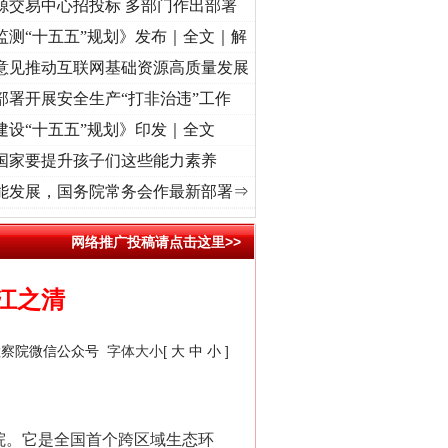
源交易中心招投标 多部门作出部署
监测“十五五”规划》发布｜全文｜解
意见推动互联网基础资源高质量发展
部署开展安全生产“打非治违”工作
建设“十五五”规划》印发｜全文
国家要提升孩子们这些能力素养
奋进复兴征程丨“转折之城”激荡..
·[视频]
牢记初心使命 奋进复兴征程丨红船起航处 潮起.
能发展，国务院常务会作最新部署⇒
网络推广投稿请点击这里>>
江之清
检察院微信公众号
字体大小[
大
中
小
]
院。它是全国首个跨区域生态环