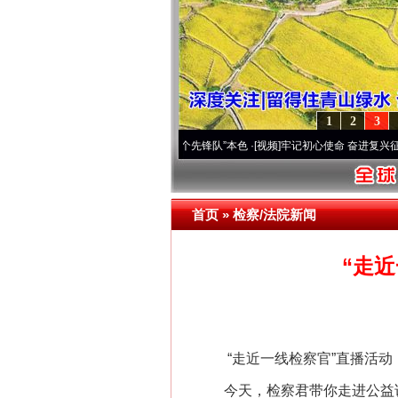
1
2
3
雪域高原..
·[视频]
永葆“两个先锋队”本色
·[视频]
牢记初心使命 奋进复兴征程丨宝塔山下
首页
»
检察/法院新闻
“走
“走近一线检察官”直播活动
今天，检察君带你走进公益诉讼