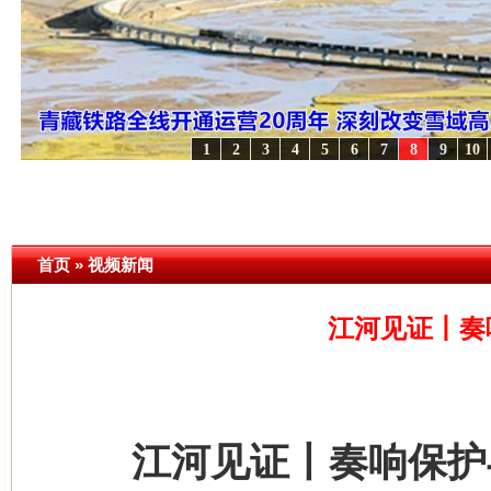
1
2
3
4
5
6
7
8
9
10
命 奋进复兴征程丨红船起航处 潮起..
·[视频]
一首歌的时间，读懂乐至的“诗与远方”
·[
首页
»
视频新闻
江河见证丨奏
江河见证丨奏响保护