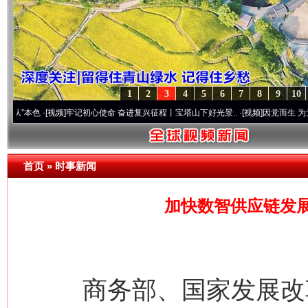
1
2
3
4
5
6
7
8
9
10
·[视频]
牢记初心使命 奋进复兴征程丨宝塔山下好光景..
·[视频]
因党而生 为党而战——百
首页
»
时事新闻
加快数智供应链发
商务部、国家发展改革