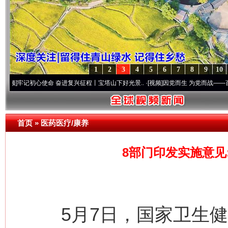
1
2
3
4
5
6
7
8
9
10
初心使命 奋进复兴征程丨宝塔山下好光景..
·[视频]
因党而生 为党而战——百年“纪”事⑧
首页
»
医药医疗/康养
8部门印发实施意见
5月7日，国家卫生健