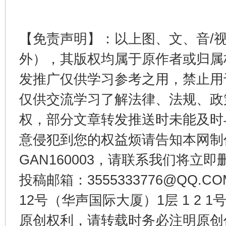
【免责声明】：以上图、文、音/
外），其版权均属于原作者或归属
发推广仅供学习参考之用，禁止用
今
在谋一域中谋全局
仅供交流学习了解法律、法规、政
权，部分文章转发推送时未能及时
意侵犯到您的权益烦请告知本网制作采编
GAN160003，请联系我们将立即删
投稿邮箱：3555333776@QQ
12号（华声国际大厦）1层 1 2
习近平的博鳌关键词
原创权利，请转载时务必注明原创作
魏明亮