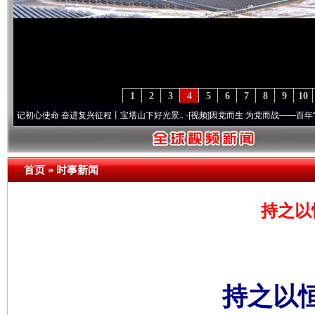
1
2
3
4
5
6
7
8
9
10
使命 奋进复兴征程丨宝塔山下好光景..
·[视频]
因党而生 为党而战——百年“纪”事⑧加强
首页
»
时事新闻
持之以
持之以