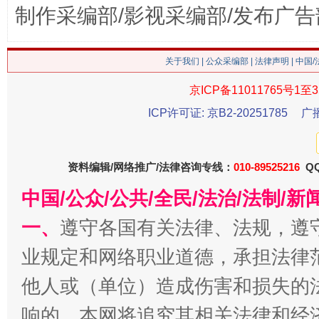
制作采编部/影视采编部/发布广告
关于我们
|
公众采编部
|
法律声明
| 中国
今
京ICP备11011765号1至3
在谋一域中谋全局
ICP许可证: 京B2-20251785
广
资料编辑/网络推广/法律咨询专线：
010-89525216
QQ
中国/公众/公共/全民/法治/法制/
一、
遵守各国有关法律、法规，遵
业规定和网络职业道德，承担法律
习近平的博鳌关键词
他人或（单位）造成伤害和损失的
魏明亮
响的，本网将追究其相关法律和经