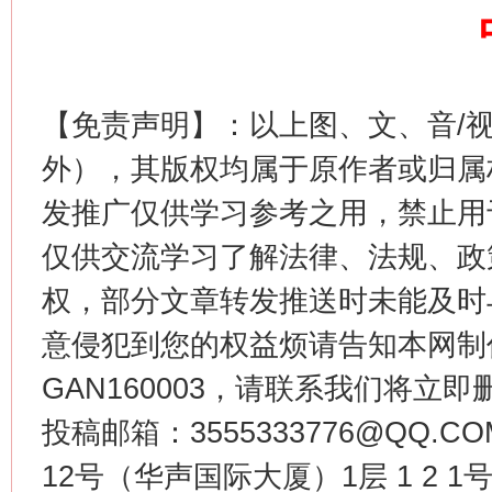
【免责声明】：以上图、文、音/
外），其版权均属于原作者或归属
生
“刷贴”乱象丛生
发推广仅供学习参考之用，禁止用
仅供交流学习了解法律、法规、政
权，部分文章转发推送时未能及时
意侵犯到您的权益烦请告知本网制作采编
GAN160003，请联系我们将立即删
投稿邮箱：3555333776@QQ
揭批美国五大"原罪"
"炒
12号（华声国际大厦）1层 1 2