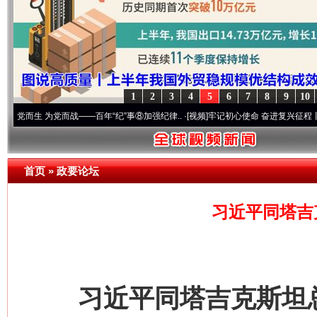
1
2
3
4
5
6
7
8
9
10
为党而战——百年“纪”事⑧加强纪律..
·[视频]
牢记初心使命 奋进复兴征程丨“转折之城”激
首页
»
政要论坛
习近平同塔吉
习近平同塔吉克斯坦总