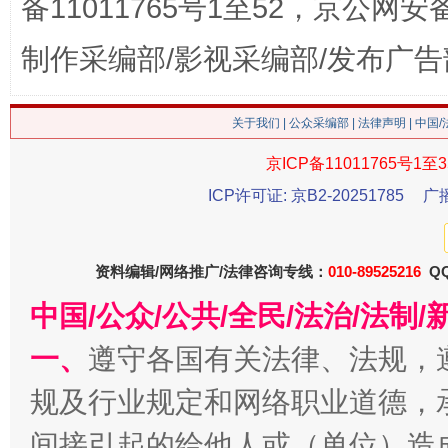
备11011765号1至52，京公网安备：
制作采编部/影视采编部/发布广告
生
“刷贴”乱象丛生
关于我们
|
公众采编部
|
法律声明
| 中国
京ICP备11011765号1至3
ICP许可证: 京B2-20251785
广
资料编辑/网络推广/法律咨询专线：
010-89525216
QQ
中国/公众/公共/全民/法治/法
一、
遵守各国有关法律、法规，
揭批美国五大"原罪"
"炒
规及行业规定和网络职业道德，
间接引起的给他人或（单位）造