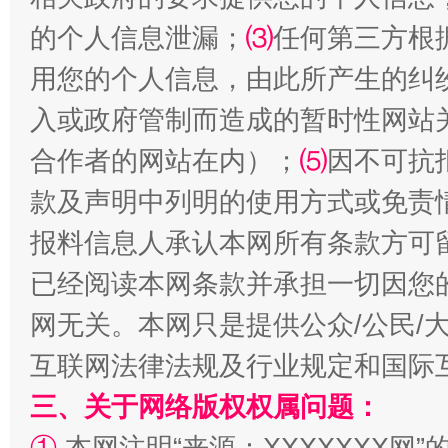
的个人信息泄漏；
⑶
任何第三方根
用您的个人信息，由此所产生的纠
入或政府管制而造成的暂时性网站
合作者的网站在内）；
⑸
因不可抗
款及声明中列明的使用方式或免责
报料信息人承认本网所有条款方可
揭批美国五大"原罪"
"炒
已经阅读本网条款并承担一切因您
网无关。本网只是提供公众/公民/
互联网法律法规及行业规定和国际
三、关于网络版权权属问题：
①
本网注明“来源：XXXXXXX网”