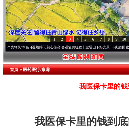
1
2
3
4
5
6
7
8
9
10
队”本色
·[视频]
牢记初心使命 奋进复兴征程丨宝塔山下好光景..
·[视频]
因党而生 为党而
首页
»
医药医疗/康养
我医保卡里的钱
我医保卡里的钱到底能