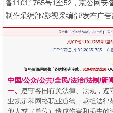
备11011765号1至52，京公网安备：
制作采编部/影视采编部/发布广告
这是一记警钟！
谢
关于我们
|
公众采编部
|
法律声明
| 中国
京ICP备11011765号1至3
ICP许可证: 京B2-20251785
广
资料编辑/网络推广/法律咨询专线：
010-89525216
QQ
中国/公众/公共/全民/法治/法制/
今
一、
遵守各国有关法律、法规，遵
在谋一域中谋全局
业规定和网络职业道德，承担法律
他人或（单位）造成伤害和损失的