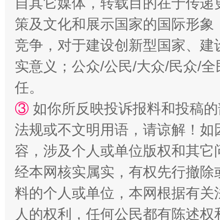
自其它媒体，转载目的在于传递
策及文化和展示国家的国际形象
漫山遍野的桃花与雪山、麦地、白藏房
除了
竞争，对于建设创新型国家、建
实意义；公众/公民/大众/民众
任。
③
如你所反映投诉报料和投稿的
法规或不文明用语，请谅解！如
容，涉及个人或单位版权和其它
招工难、用工荒背后
经本网核实属实，有权先行撤除
料的个人或单位，本网根据有关
人的权利，任何公民都有陈述权