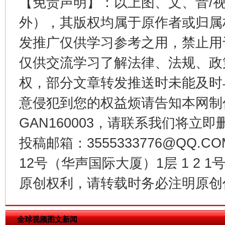
【免责声明】：以上图、文、音/
这是一记警钟！
谢
外），其版权均属于原作者或归属
发推广仅供学习参考之用，禁止用
仅供交流学习了解法律、法规、政
权，部分文章转发推送时未能及时
意侵犯到您的权益烦请告知本网制作采编
GAN160003，请联系我们将立即删
投稿邮箱：3555333776@QQ
今
在谋一域中谋全局
12号（华声国际大厦）1层 1 2
原创权利，请转载时务必注明原创作
全球视频图文新闻