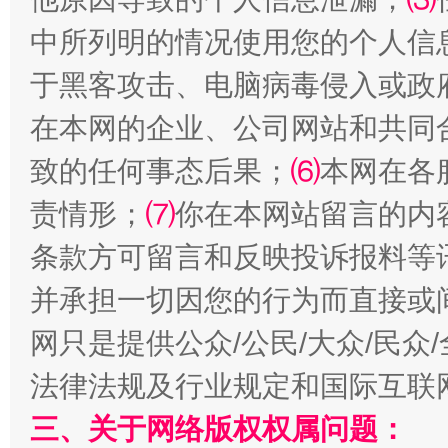
中所列明的情况使用您的个人信
于黑客攻击、电脑病毒侵入或政
在本网的企业、公司网站和共同
揭批美国五大"原罪"
"炒
致的任何事态后果；
⑹
本网在各
责情形；
⑺
你在本网站留言的内
条款方可留言和反映投诉报料等
并承担一切因您的行为而直接或
网只是提供公众/公民/大众/民
法律法规及行业规定和国际互联
三、关于网络版权权属问题：
解纷+调解+退费，一次搞定