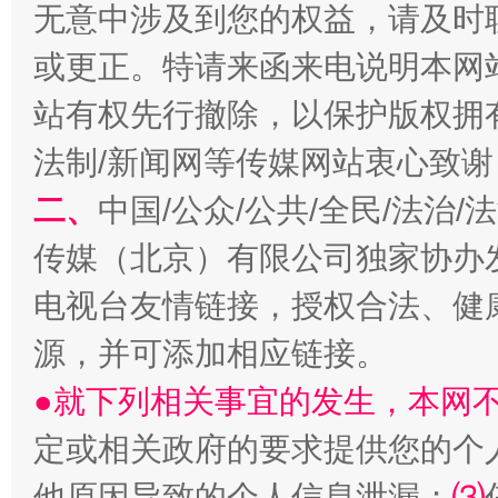
无意中涉及到您的权益，请及时
或更正。特请来函来电说明本网
习近平的博鳌关键词
魏明亮
站有权先行撤除，以保护版权拥有者
法制/新闻网等传媒网站衷心致谢
二、
中国/公众/公共/全民/法治
传媒（北京）有限公司独家协办
电视台友情链接，授权合法、健
源，并可添加相应链接。
生
●就下列相关事宜的发生，本网
“刷贴”乱象丛生
定或相关政府的要求提供您的个
他原因导致的个人信息泄漏；
⑶