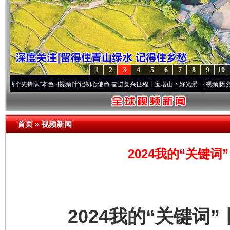
1
2
3
4
5
6
7
8
9
10
先锋队”本色
·[视频]
牢记初心使命 奋进复兴征程丨宝塔山下好光景..
·[视频]
因党而生 为党
首页
»
视频新闻
2024我的“关键
2024我的“关键词