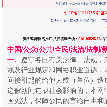
关于我们
|
公众采编部
|
法律声明
| 中国
京ICP备11011765号1至3
ICP许可证: 京B2-20251785
广
资料编辑/网络推广/法律咨询专线：
010-89525216
QQ
中国/公众/公共/全民/法治/法
一、
遵守各国有关法律、法规，
今
在谋一域中谋全局
规及行业规定和网络职业道德，
间接引起的给他人或（单位）造
递假新闻造成社会影响的，本网
国宪法，保障公民的言论自由和