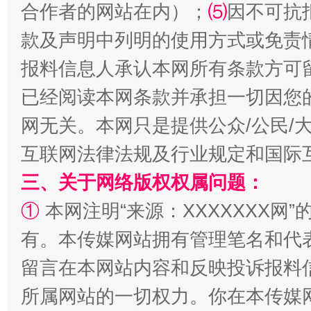
合作者的网站在内）；
⑸
因不可抗
款及声明中列明的使用方式或免责
报料信息人承认本网所有条款方可
已经阅读本网条款并承担一切因您
揭批美国五大"原罪"
"炒
网无关。本网只是提供公众/公民/
互联网法律法规及行业规定和国际
三、关于网络版权权属问题：
①
本网注明“来源：XXXXXXX网”
有。本传媒网站拥有管理笔名和代
留言在本网站内容和反映投诉报料
所属网站的一切权力。你在本传媒
解纷+调解+退费，一次搞定