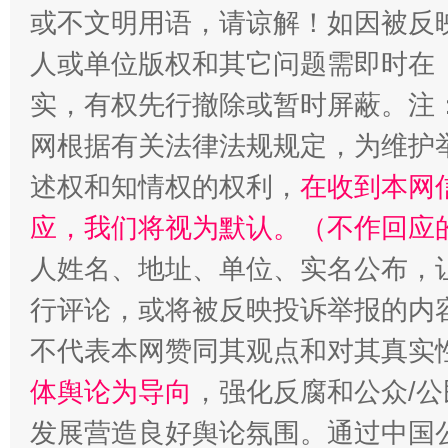
或不文明用语，请谅解！如因被反
漫山遍野的桃花与雪山、麦地、白藏房
除了
人或单位版权和其它问题需即时在
实，有权先行撤除或暂时屏蔽。注
网根据有关法律法规规定，为维护
述权和知情权的权利，
在收到本网
应，我们将视为默认。（不作回应
人姓名、地址、单位、实名公布，让
行评论，或将被反映投诉举报的内
招工难、用工荒背后
不代表本网赞同其观点和对其真实
体舆论为导向
，强化反腐和公众/公
发展营造良好舆论氛围。通过中国公