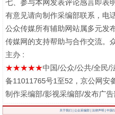
七、参与本网发表评论感言即表明
有意见请向制作采编部联系，电话：0
公众传媒所有辅助网站属多元发
传媒网的支持帮助与合作交流。
网上购药对药下症？
主办 :
★★★★★
中国/公众/公共/全民/
备11011765号1至52，京公网安备：
制作采编部/影视采编部/发布广告
这是一记警钟！
谢
关于我们
|
公众采编部
|
法律声明
| 中国