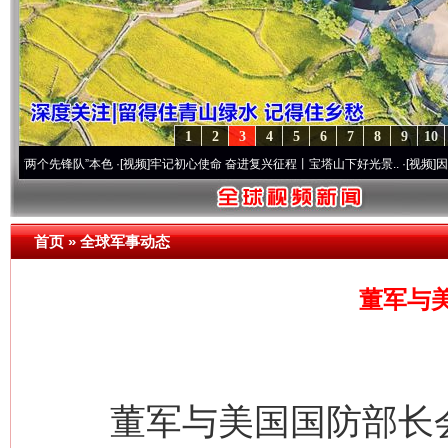
1
2
3
4
5
6
7
8
9
10
先锋队”本色
·[视频]
牢记初心使命 奋进复兴征程丨宝塔山下好光景..
·[视频]
因党而生 为
首页
»
全球军事动态
董军与
董军与美国国防部长